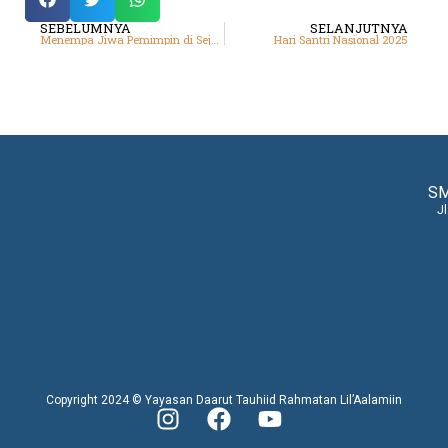
SEBELUMNYA
SELANJUTNYA
Menempa Jiwa Pemimpin di Sejuknya Alam Lembang
Hari Santri Nasional 2025
SM
J
Copyright 2024 © Yayasan Daarut Tauhiid Rahmatan Lil’Aalamiin