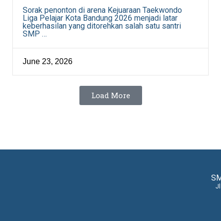
Sorak penonton di arena Kejuaraan Taekwondo
Liga Pelajar Kota Bandung 2026 menjadi latar
keberhasilan yang ditorehkan salah satu santri
SMP …
June 23, 2026
Load More
SM
J