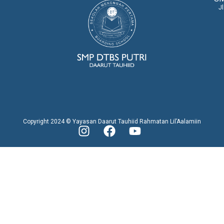
J
Copyright 2024 © Yayasan Daarut Tauhiid Rahmatan Lil’Aalamiin