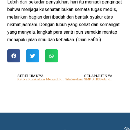
Lebih dari sekadar penyuluhan, hari itu menjadi pengingat
bahwa menjaga kesehatan bukan semata tugas medis,
melainkan bagian dari ibadah dan bentuk syukur atas
nikmat jasmani. Dengan tubuh yang sehat dan semangat
yang menyala, langkah para santri pun semakin mantap
menapaki jalan ilmu dan kebaikan.
(Dian Safitri)
SEBELUMNYA
SELANJUTNYA
Ketika Kurikulum Menjadi Kompas Perjalanan Santri
Silaturahim SMP DTBS Putri dengan SD Bianglala
SM